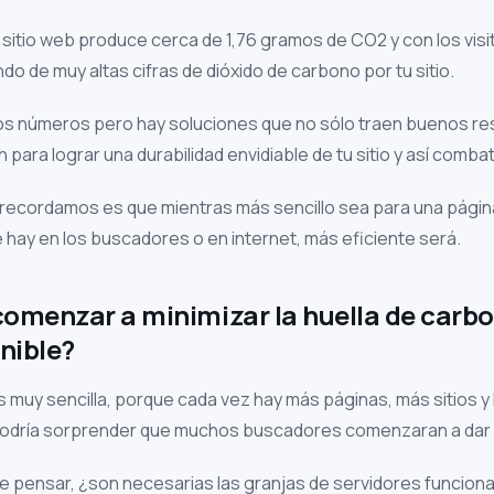
sitio web produce cerca de 1,76 gramos de CO2 y con los visi
o de muy altas cifras de dióxido de carbono por tu sitio.
os números pero hay soluciones que no sólo traen buenos re
 para lograr una durabilidad envidiable de tu sitio y así combat
 recordamos es que mientras más sencillo sea para una págin
hay en los buscadores o en internet, más eficiente será.
comenzar a minimizar la huella de carb
nible?
 muy sencilla, porque cada vez hay más páginas, más sitios y
podría sorprender que muchos buscadores comenzaran a dar p
ue pensar, ¿son necesarias las granjas de servidores funcion