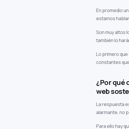
En promedio un 
estamos habland
Son muy altos l
también lo harán
Lo primero que
constantes que 
¿Por qué 
web soste
La respuesta es
alarmante, no 
Para ello hay q