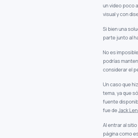
un video poco 
visual y con di
Si bien una so
parte junto al 
No es imposible
podrías mantene
considerar el p
Un caso que hiz
tema, ya que só
fuente disponib
fue de
Jack Le
Al entrar al si
página como est