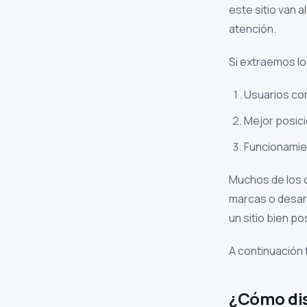
este sitio van 
atención.
Si extraemos lo
Usuarios co
Mejor posic
Funcionamie
Muchos de los 
marcas o desarr
un sitio bien po
A continuación
¿Cómo dis