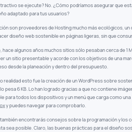
atractivo se ejecute? No. ¿Cómo podríamos asegurar que es
seño adaptado para tus usuarios?
lución son proveedores de Hosting mucho más ecológicos, un
hacer diseño web sostenible en páginas ligeras, sin que cons
, hace algunos años muchos sitios sólo pesaban cerca de 1 M
r un sitio presentable y acorde con los objetivos de una ma
eso desde la planeación y dentro del presupuesto.
o realidad esto fue la creación de un WordPress sobre sosten
lo pesa 6 KB. Lo han logrado gracias a que no contiene imáge
le para todos los dispositivos y un menú que carga como una
nox
y puedes navegar para comprobarlo.
tio también encontrarás consejos sobre la programación y los 
a sea posible. Claro, las buenas prácticas para el diseño so