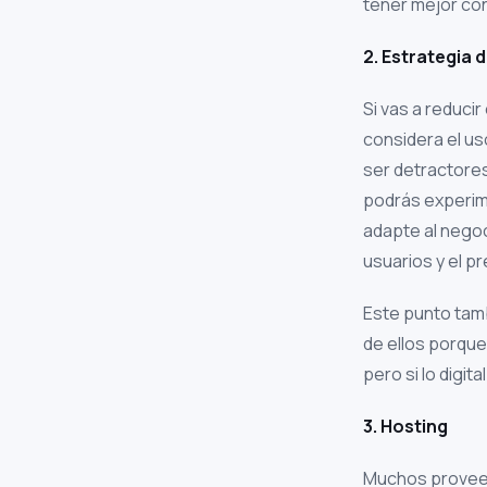
tener mejor con
2. Estrategia 
Si vas a reducir
considera el u
ser detractores
podrás experim
adapte al negoc
usuarios y el p
Este punto tamb
de ellos porque
pero si lo digi
3. Hosting
Muchos proveedo