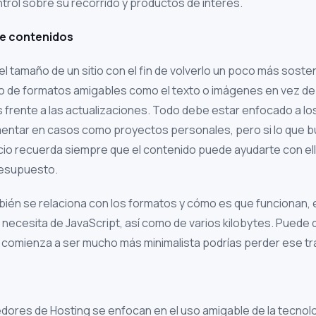
trol sobre su recorrido y productos de interés.
de contenidos
 el tamaño de un sitio con el fin de volverlo un poco más sosten
so de formatos amigables como el texto o imágenes en vez de
 frente a las actualizaciones. Todo debe estar enfocado a lo
entar en casos como proyectos personales, pero si lo que b
io recuerda siempre que el contenido puede ayudarte con ell
resupuesto.
ién se relaciona con los formatos y cómo es que funcionan, e
 necesita de JavaScript, así como de varios kilobytes. Puede
tal comienza a ser mucho más minimalista podrías perder ese tr
res de Hosting se enfocan en el uso amigable de la tecnolog