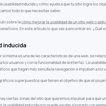
a usabilidad inducida y cómo ayuda a que tu sitio logre los ob
licamos todo lo que necesitas saber.
culo sobre la
cómo mejorar la usabilidad de un sitio web o apli
beneficios. En este artículo lo que vas a encontrar es: ¿Qué es
d inducida
r sí misma es una de las características de una web, se relacio
los usuarios y con la funcionalidad de la interfaz. La usabilida
áficos que hagan más sencilla la navegación e impulsen a los u
ir gráficos superpuestos que tienen el objetivo de que el usuar
 hay ciertas zonas del sitio que queremos impulsar para que u
, la usabilidad inducida nos puede ayudar a lograrlo con eleme