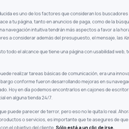
nducida es uno de los factores que consideran los buscadores 
ace a tu página, tanto en anuncios de paga, como de la búsq
una navegación intuitiva tendrán más aspectos a favor a la ho
ores a considerar además del presupuesto, el mensaje, las
Ke
isto todo el alcance que tiene una página con usabilidad web,
puede realizar tareas básicas de comunicación, era una innov
mbargo conforme fueron desarrollando mejoras en su navega
ado. Hoy en día podemos encontrarlos en cajones de escritori
cial en alguna tienda 24/7.
que puede parecer de terror, pero eso no le quita lo real. Ahora
roductos o servicios, es importante que te asegures de que l
con el objetivo del cliente.
Sólo está a un clic de irse.