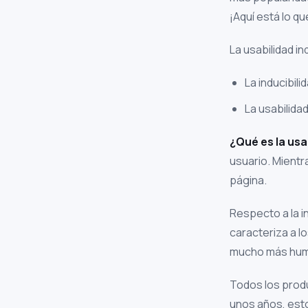
¡Aquí está lo q
La usabilidad i
La inducibili
La usabilida
¿Qué es la usab
usuario. Mient
página.
Respecto a la i
caracteriza a l
mucho más hu
Todos los produ
unos años, esto