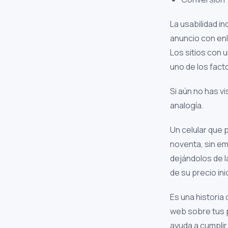
La usabilidad i
anuncio con enl
Los sitios con 
uno de los fact
Si aún no has v
analogía.
Un celular que 
noventa, sin e
dejándolos de l
de su precio ini
Es una historia 
web sobre tus p
ayuda a cumplir 