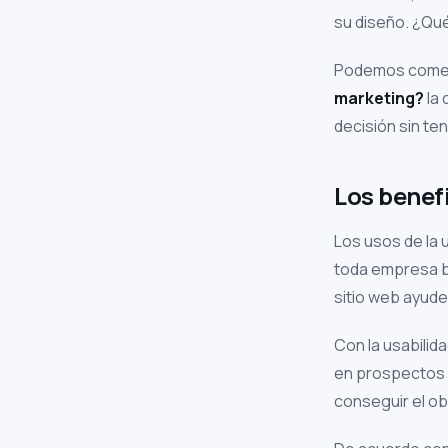
su diseño. ¿Qué
Podemos comenz
marketing?
la 
decisión sin te
Los benefi
Los usos de la u
toda empresa 
sitio web ayude
Con la usabilid
en prospectos c
conseguir el obj