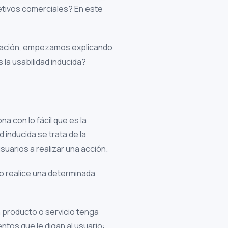
jetivos comerciales? En este
cación
, empezamos explicando
 la usabilidad inducida?
na con lo fácil que es la
d inducida se trata de la
suarios a realizar una acción.
io realice una determinada
n producto o servicio tenga
ntos que le digan al usuario: