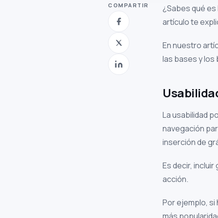
COMPARTIR
¿Sabes qué es l
artículo te exp
En nuestro artí
las bases y los 
Usabilida
La usabilidad po
navegación para 
inserción de gr
Es decir, inclu
acción.
Por ejemplo, si
más popularidad