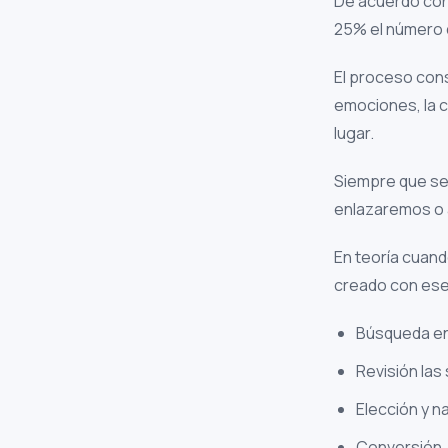
De acuerdo con
25% el número d
El proceso cons
emociones, la c
lugar.
Siempre que se
enlazaremos o 
En teoría cuan
creado con ese 
Búsqueda en
Revisión las
Elección y n
Conversión