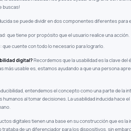
ue buscas!
nducida se puede dividir en dos componentes diferentes para 
dad: que tiene por propósito que el usuario realice una acción.
d: que cuente con todo lo necesario para lograrlo.
ilidad digital?
Recordemos que la usabilidad es la clave del é
ras más usable es, estamos ayudando a que una persona apr
nducibilidad, entendemos el concepto como una parte de la int
os humanos al tomar decisiones. La usabilidad inducida hace 
mano.
ctos digitales tienen una base en su construcción que es la i
 trataba de un diferenciador para los dispositivos, sin embarg