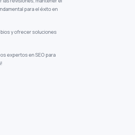
r las revisiones, mantener el
undamental para el éxito en
mbios y ofrecer soluciones
tros expertos en SEO para
i!