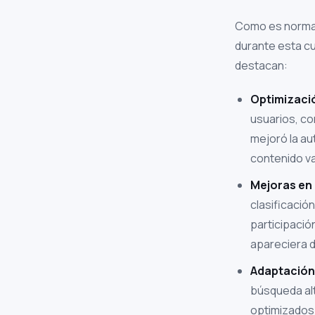
Como es normal
durante esta cu
destacan:
Optimizació
usuarios, co
mejoró la au
contenido va
Mejoras en 
clasificació
participació
apareciera 
Adaptación 
búsqueda alt
optimizados 