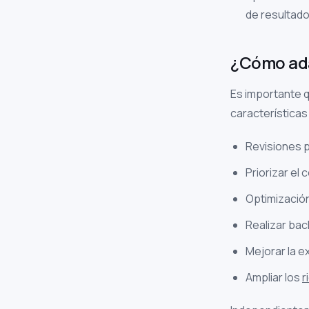
de resultado
¿Cómo ada
Es importante q
características
Revisiones p
Priorizar el 
Optimizació
Realizar bac
Mejorar la e
Ampliar los
r