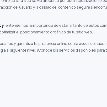
nte de si tu sitio se vio afectado por esta actualización o po
facción del usuario y la calidad del contenido seguirá siendo f
cy
, entendemos la importancia de estar al tanto de estos ca
optimizar el posicionamiento orgánico de tu sitio web.
safíos y garantiza tu presencia online con la ayuda de nues
egia al siguiente nivel. ¡Conoce los
servicios disponibles
para t