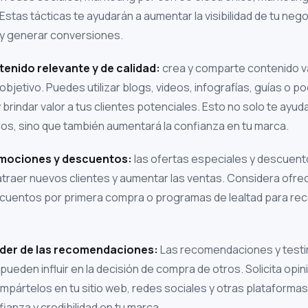
Estas tácticas te ayudarán a aumentar la visibilidad de tu nego
 y generar conversiones.
enido relevante y de calidad:
crea y comparte contenido va
 objetivo. Puedes utilizar blogs, videos, infografías, guías o 
 brindar valor a tus clientes potenciales. Esto no solo te ayud
llos, sino que también aumentará la confianza en tu marca.
mociones y descuentos:
las ofertas especiales y descuen
atraer nuevos clientes y aumentar las ventas. Considera ofr
scuentos por primera compra o programas de lealtad para re
poder de las recomendaciones:
Las recomendaciones y testi
pueden influir en la decisión de compra de otros. Solicita opi
ompártelos en tu sitio web, redes sociales y otras plataforma
ianza y credibilidad en tu marca.