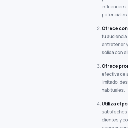
influencers. 
potenciales
Ofrece cont
tu audiencia
entretener y
sólida con e
Ofrece pro
efectiva de 
limitado, de
habituales.
Utiliza el 
satisfechos 
clientes y c
generar conf