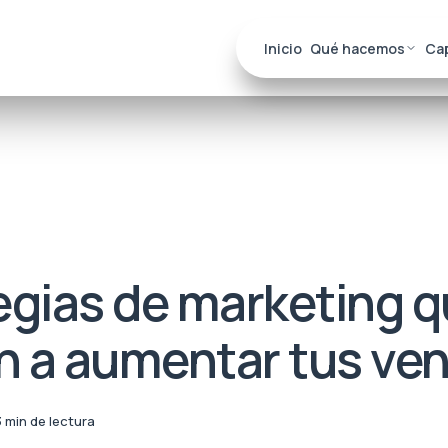
Inicio
Qué hacemos
Ca
egias de marketing q
n a aumentar tus ve
3 min de lectura