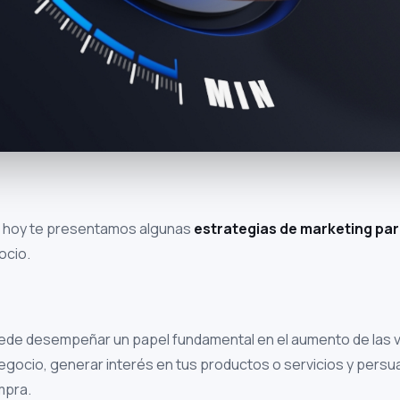
de hoy te presentamos algunas
estrategias de marketing pa
ocio.
uede desempeñar un papel fundamental en el aumento de las v
 negocio, generar interés en tus productos o servicios y persua
mpra.